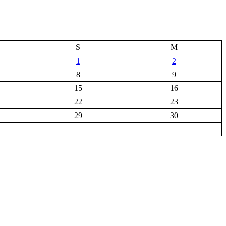
S
M
1
2
8
9
15
16
22
23
29
30